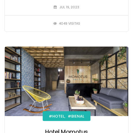
JUL 19, 2023
4049 VISITAS
#HOTEL,
#BIENAL
Hotel Momotus