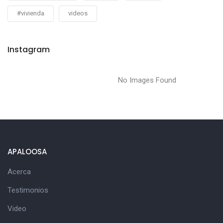
#vivienda
videos
Instagram
No Images Found
APALOOSA
Acerca
Testimonios
Video