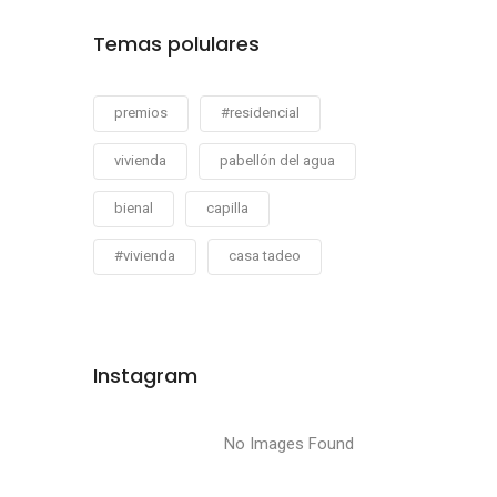
Temas polulares
premios
#residencial
vivienda
pabellón del agua
bienal
capilla
#vivienda
casa tadeo
Instagram
No Images Found