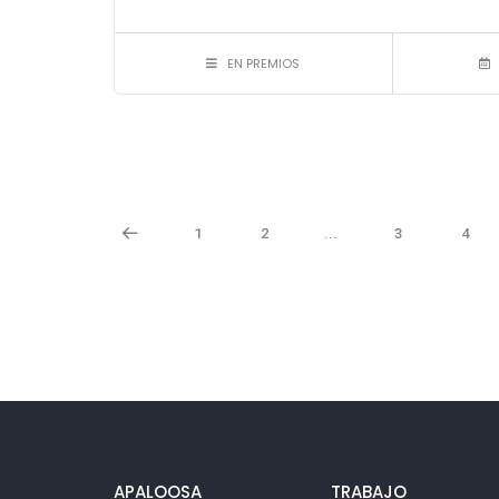
EN PREMIOS
1
2
...
3
4
APALOOSA
TRABAJO