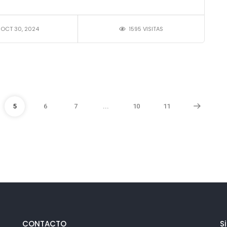
OCT 30, 2024
1595 VISITAS
5
6
7
...
10
11
CONTACTO
S