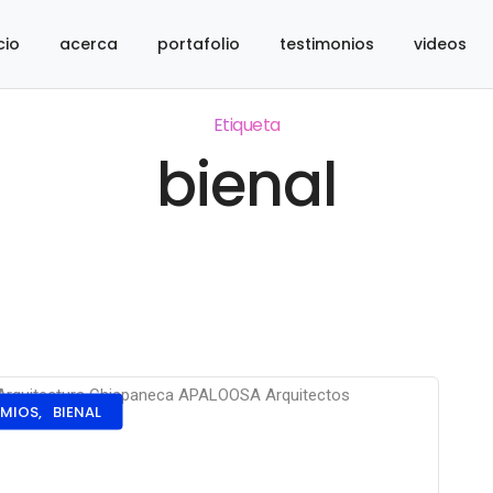
cio
acerca
portafolio
testimonios
videos
Etiqueta
bienal
MIOS,
BIENAL