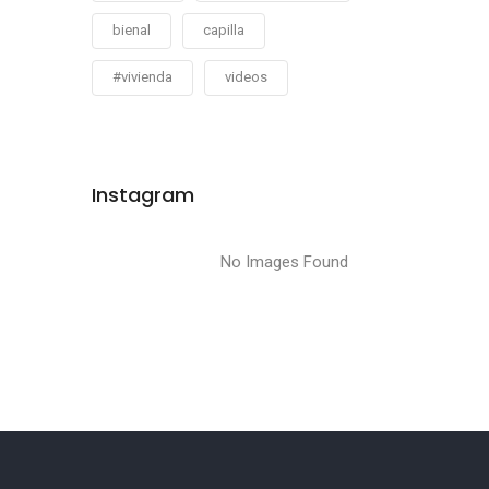
bienal
capilla
#vivienda
videos
Instagram
No Images Found