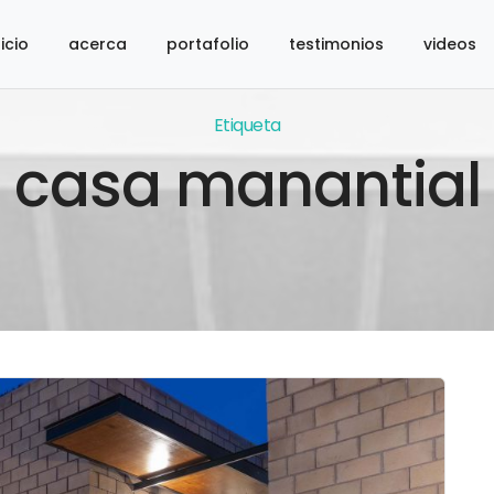
nicio
acerca
portafolio
testimonios
videos
Etiqueta
casa manantial