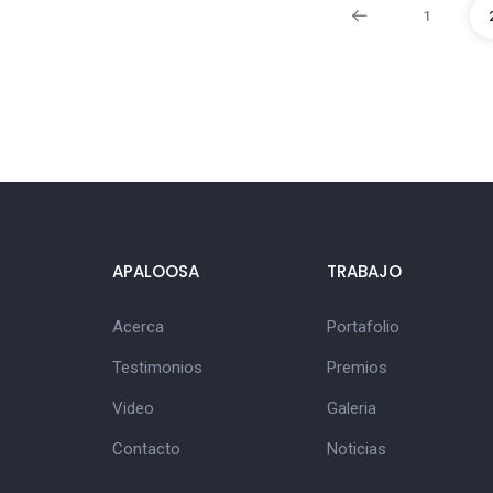
1
APALOOSA
TRABAJO
Acerca
Portafolio
Testimonios
Premios
Video
Galeria
Contacto
Noticias