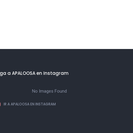
iga a APALOOSA en Instagram
No Images Found
IR A APALOOSA EN INSTAGRAM