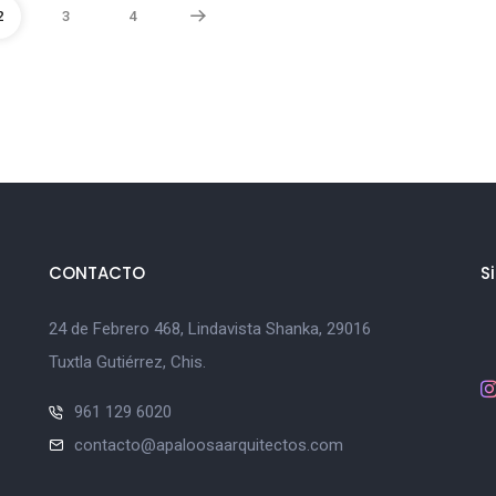
2
3
4
CONTACTO
S
24 de Febrero 468, Lindavista Shanka, 29016
Tuxtla Gutiérrez, Chis.
961 129 6020
contacto@apaloosaarquitectos.com